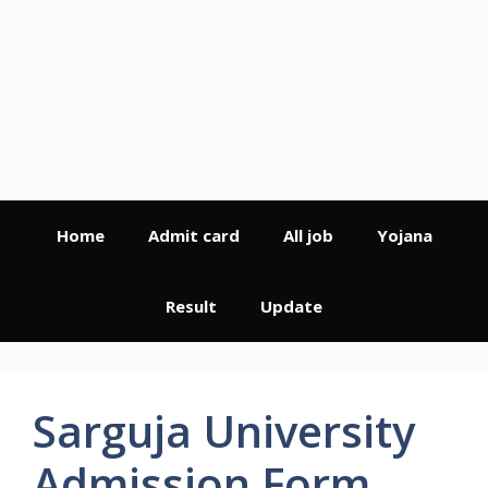
Home
Admit card
All job
Yojana
Result
Update
Sarguja University
Admission Form