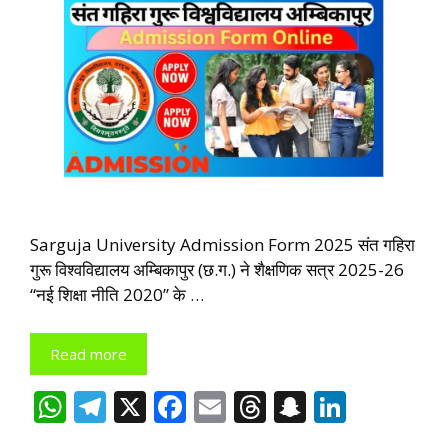
Sarguja University Admission Form 2025 संत गहिरा
गुरू विश्वविद्यालय अम्बिकापुर (छ.ग.) ने शैक्षणिक सत्र 2025-26
“नई शिक्षा नीति 2020” के …
Read more
W
T
X
F
E
T
S
Li
h
el
ac
m
h
n
n