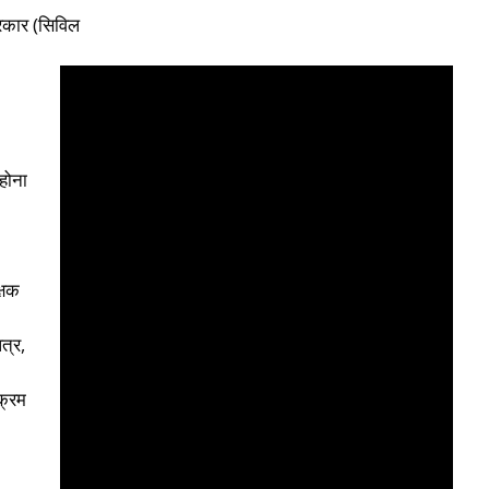
रकार (सिविल
 होना
्षक
त्र,
यक्रम