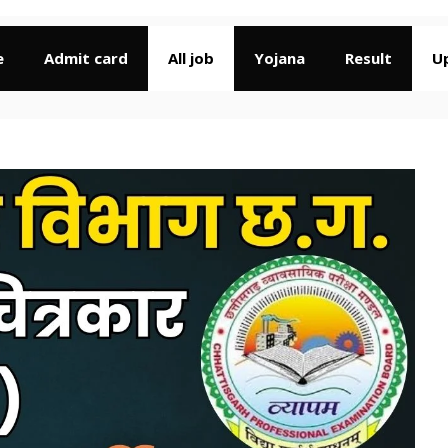
e
Admit card
All job
Yojana
Result
U