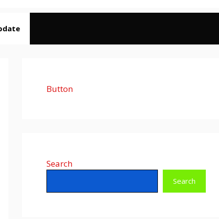
pdate
Button
Search
Search