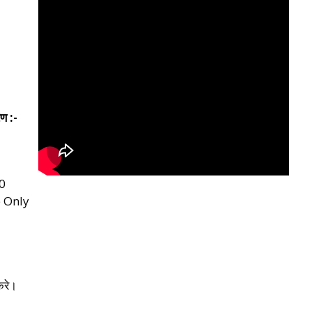
ण :-
00
 Only
।
करे।