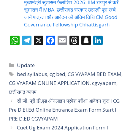
मुख्यमंत्री सुशासन फेलोशिप 2026: IIM रायपुर से करें
सुशासन में MBA, छत्तीसगढ़ सरकार उठाएगी पूरा खर्च
जानें पात्रता और आवेदन की अंतिम तिथि CM Good
Governance Fellowship Chhattisgarh
W
T
X
F
E
T
S
Li
h
el
ac
m
h
n
n
at
e
e
ai
re
a
k
Categories
Update
s
gr
b
l
a
p
e
Tags
bed syllabus
,
cg bed
,
CG VYAPAM BED EXAM
,
A
a
o
d
c
dI
CG VYAPAM ONLINE APPLICATION
,
cgvyapam
,
p
m
o
s
h
n
छत्तीसगढ़ व्यापम
p
k
at
सी.जी. प्री.डी.एड ऑनलाइन प्रवेश परीक्षा आवेदन शुरू I CG
Pre D.El.Ed Online Entrance Exam Form Start I
PRE D.ED CGVYAPAM
Cuet Ug Exam 2024 Application Form I