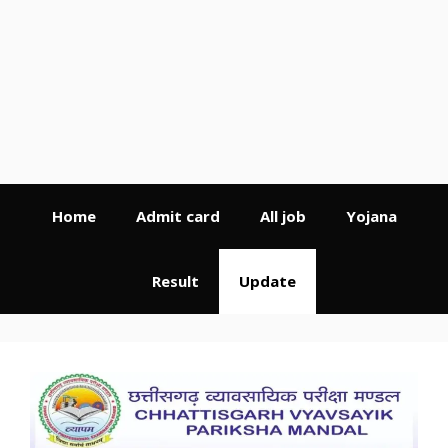
Home
Admit card
All job
Yojana
Result
Update