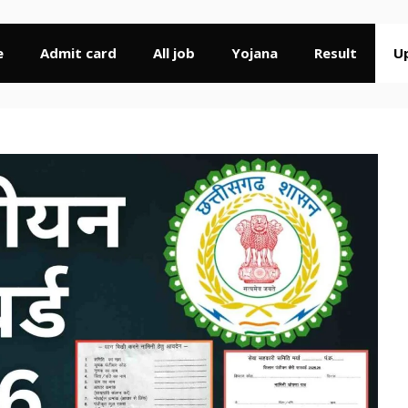
e
Admit card
All job
Yojana
Result
U