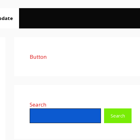
pdate
Button
Search
Search